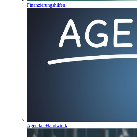
Finanzierungshilfen
Agenda eHandwierk