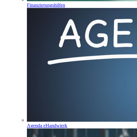
Finanzierungshilfen
Agenda eHandwierk