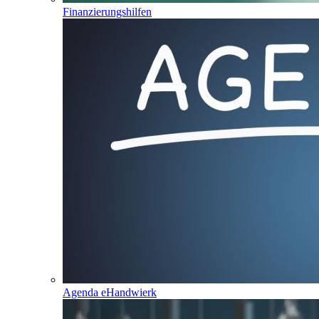
Finanzierungshilfen
Agenda eHandwierk