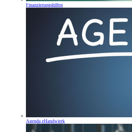
Finanzierungshilfen
Agenda eHandwierk