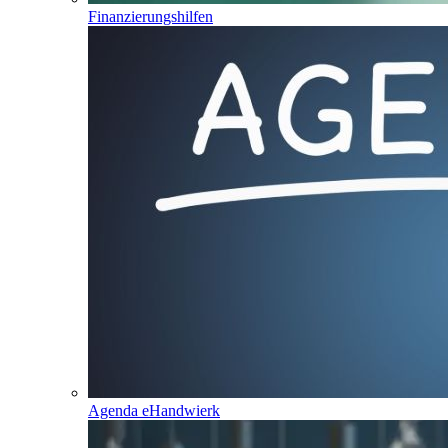
Finanzierungshilfen
Agenda eHandwierk