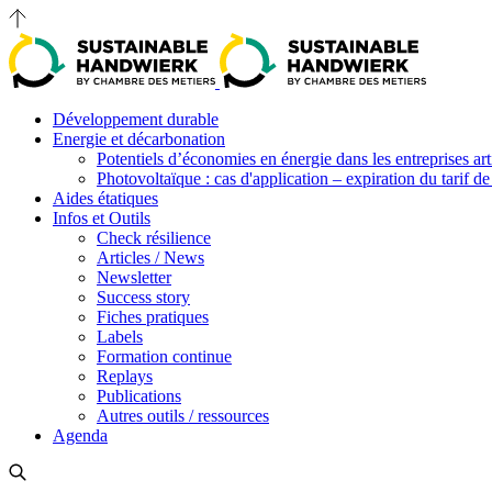
Développement durable
Energie et décarbonation
Potentiels d’économies en énergie dans les entreprises art
Photovoltaïque : cas d'application – expiration du tarif de 
Aides étatiques
Infos et Outils
Check résilience
Articles / News
Newsletter
Success story
Fiches pratiques
Labels
Formation continue
Replays
Publications
Autres outils / ressources
Agenda