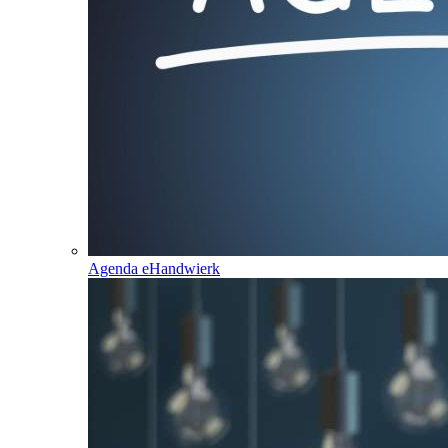
Agenda eHandwierk