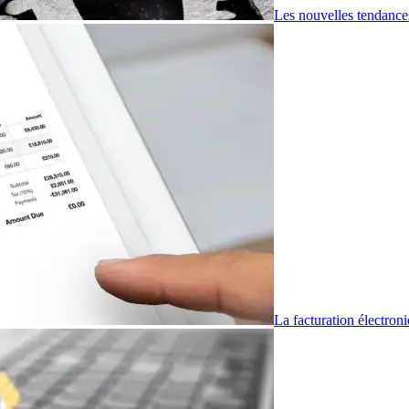
Les nouvelles tendance
La facturation électro