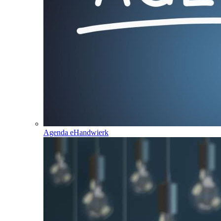
Agenda eHandwierk