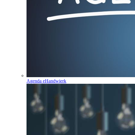
Agenda eHandwierk