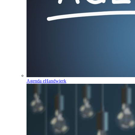
Agenda eHandwierk