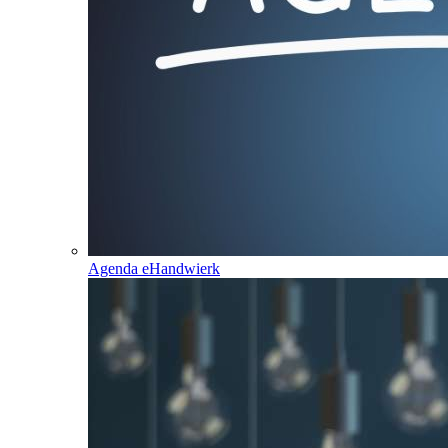
Agenda eHandwierk