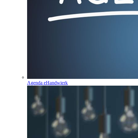
Agenda eHandwierk